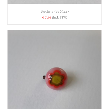
Broche 3 (336.122)
€
7,95
(incl. BTW)