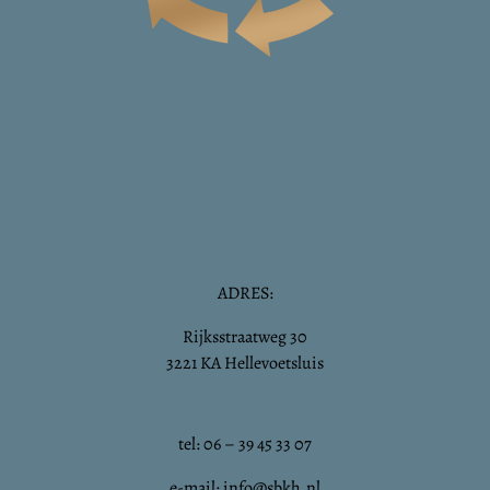
ADRES:
Rijksstraatweg 30
3221 KA Hellevoetsluis
tel: 06 – 39 45 33 07
e-mail: info@sbkh.nl