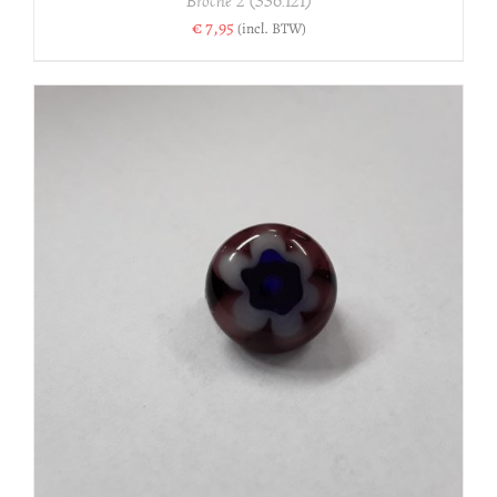
Broche 2 (336.121)
€
7,95
(incl. BTW)