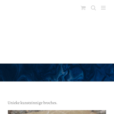
Ga
naar
inhoud
Broches
Unieke kunstzinnige broches.