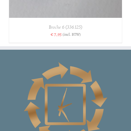
Broche 6 (336.125)
€
7,95
(incl. BTW)