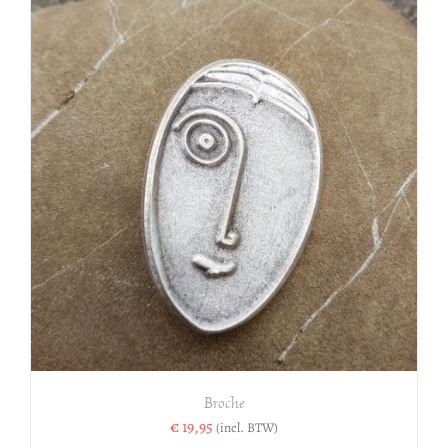
Broche
€
19,95
(incl. BTW)