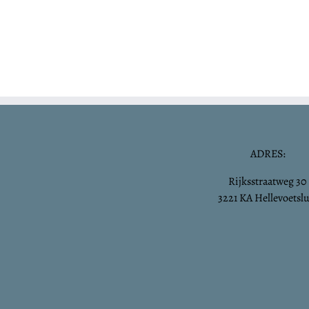
ADRES:
Rijksstraatweg 30
3221 KA Hellevoetslu