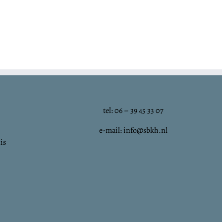
tel: 06 – 39 45 33 07
e-mail: info@sbkh.nl
is