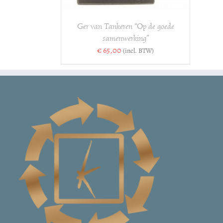
Ger van Tankeren “Op de goede
samenwerking”
€
65,00
(incl. BTW)