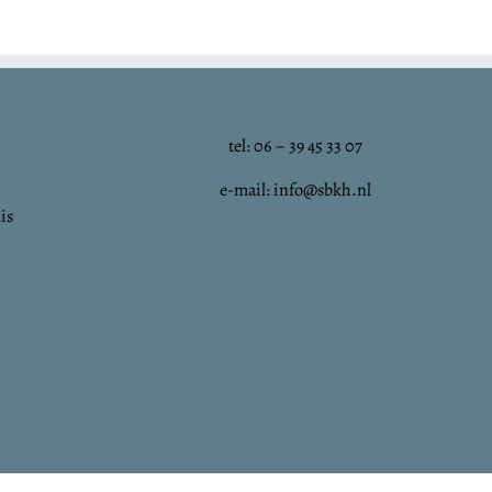
tel: 06 – 39 45 33 07
e-mail: info@sbkh.nl
is