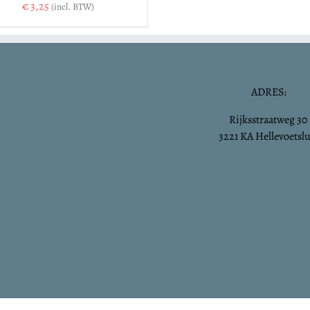
€
3,25
(incl. BTW)
ADRES:
Rijksstraatweg 30
3221 KA Hellevoetslu