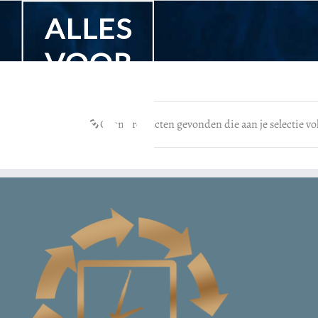
Ga
naar
Bevlogenheid
inhoud
Geen producten gevonden die aan je selectie vo