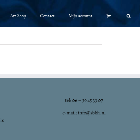
Art Shop
Contact
Mijn account
tel: 06 – 39 45 33 07
e-mail: info@sbkh.nl
is