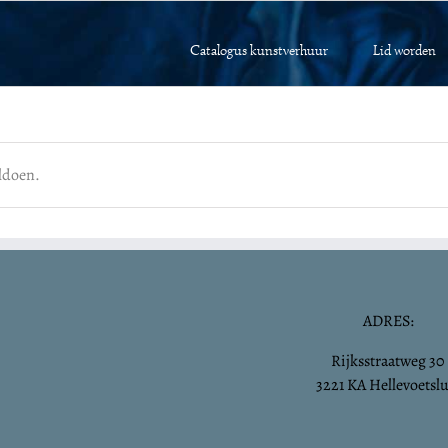
Catalogus kunstverhuur
Lid worden
ldoen.
ADRES:
Rijksstraatweg 30
3221 KA Hellevoetslu