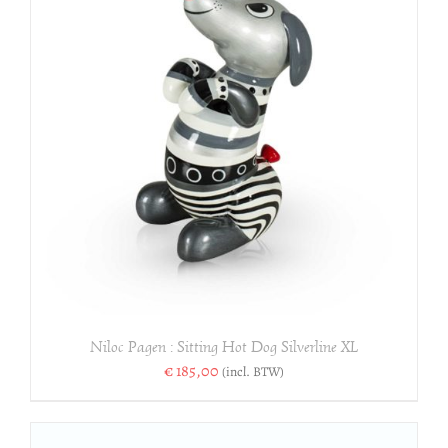
Niloc Pagen : Sitting Hot Dog Silverline XL
€
185,00
(incl. BTW)