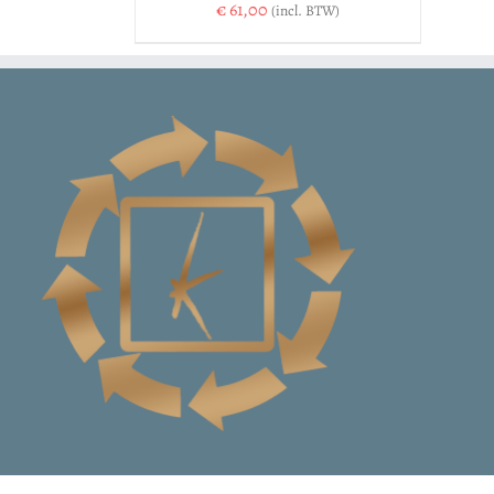
€
61,00
(incl. BTW)