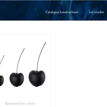
Catalogus kunstverhuur
Lid worden
Keramiek kers zwart