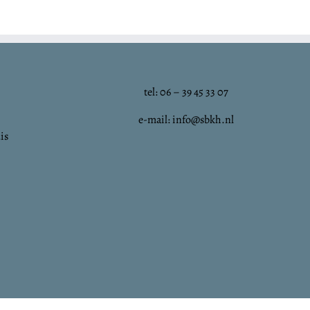
tel: 06 – 39 45 33 07
e-mail: info@sbkh.nl
is