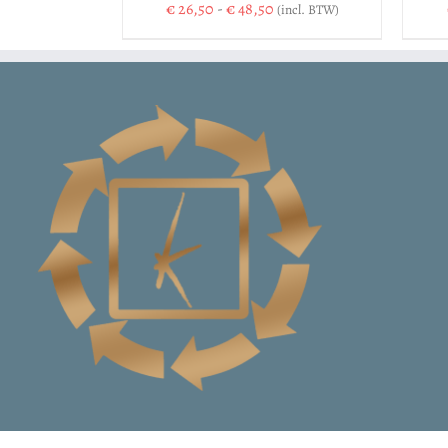
Prijsklasse:
€
26,50
-
€
48,50
(incl. BTW)
€ 26,50
tot
€ 48,50