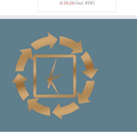
€
29,50
(incl. BTW)