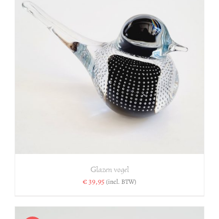
Glazen vogel
€
39,95
(incl. BTW)