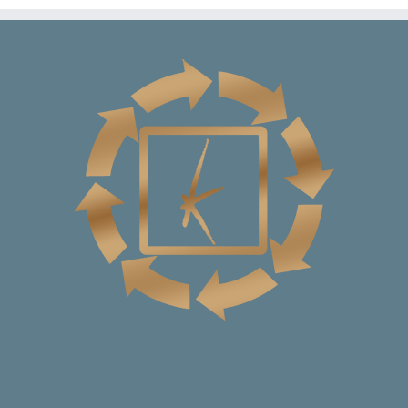
was:
is:
€ 24,00.
€ 22,50.