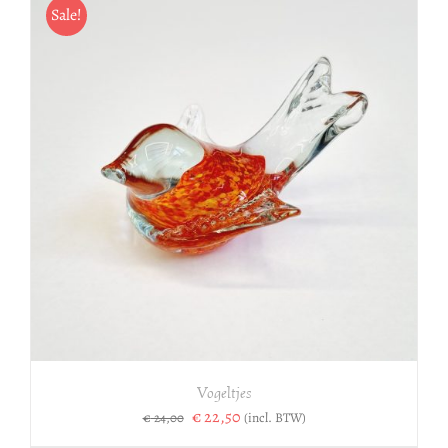
Sale!
Vogeltjes
Oorspronkelijke
Huidige
€
22,50
(incl. BTW)
€
24,00
prijs
prijs