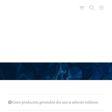
Ga
naar
inhoud
Kristallen zwaan
Geen producten gevonden die aan je selectie voldoen.