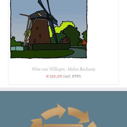
Wim van Willegen : Molen Rockanje
€
120,00
(incl. BTW)