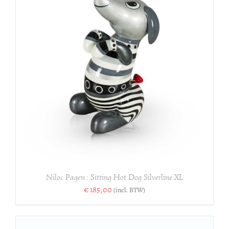
Niloc Pagen : Sitting Hot Dog Silverline XL
€
185,00
(incl. BTW)