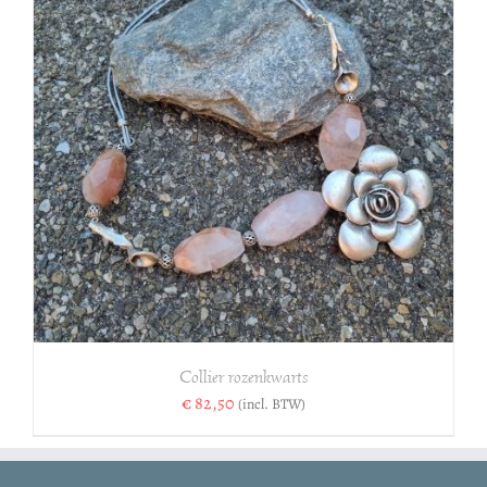
Collier rozenkwarts
€
82,50
(incl. BTW)