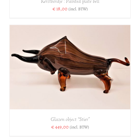
Kerstbordje : Painted plate bell
€
18,00
(incl. BTW)
Glazen object “Stier”
€
449,00
(incl. BTW)