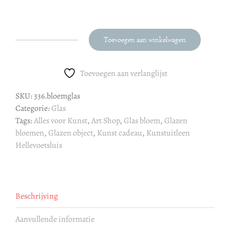
Toevoegen aan winkelwagen
Bloemen
aantal
Toevoegen aan verlanglijst
SKU:
336.bloemglas
Categorie:
Glas
Tags:
Alles voor Kunst
,
Art Shop
,
Glas bloem
,
Glazen
bloemen
,
Glazen object
,
Kunst cadeau
,
Kunstuitleen
Hellevoetsluis
Beschrijving
Aanvullende informatie