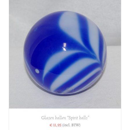
Glazen ballen “Spirit balls”
€
11,95
(incl. BTW)