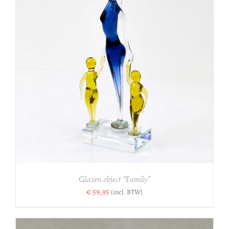
Glazen object “Family”
€
59,95
(incl. BTW)