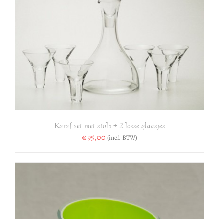
Karaf set met stolp + 2 losse glaasjes
€
95,00
(incl. BTW)