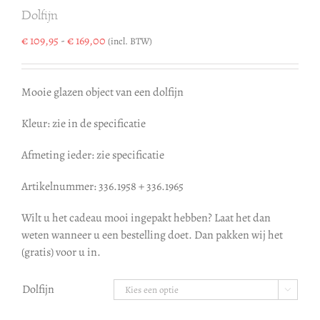
Dolfijn
Prijsklasse:
€
109,95
-
€
169,00
(incl. BTW)
€ 109,95
tot
€ 169,00
Mooie glazen object van een dolfijn
Kleur: zie in de specificatie
Afmeting ieder: zie specificatie
Artikelnummer: 336.1958 + 336.1965
Wilt u het cadeau mooi ingepakt hebben? Laat het dan
weten wanneer u een bestelling doet. Dan pakken wij het
(gratis) voor u in.
Dolfijn
