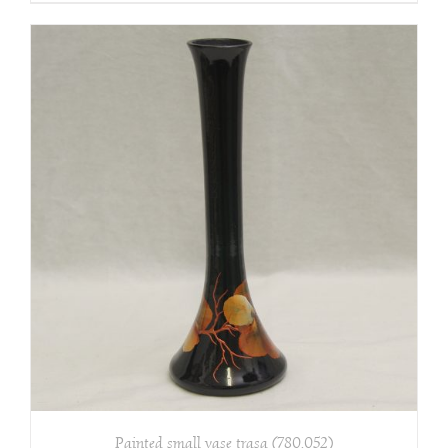
Painted small vase trasa (780.052)