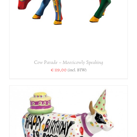
Cow Parade – Moosicowly Speaking
€
119,00
(incl. BTW)