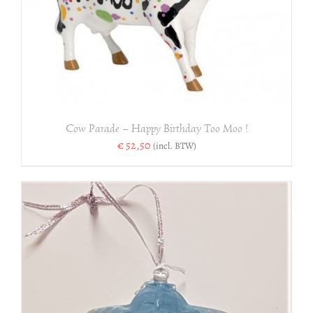
Cow Parade – Happy Birthday Too Moo !
€
52,50
(incl. BTW)