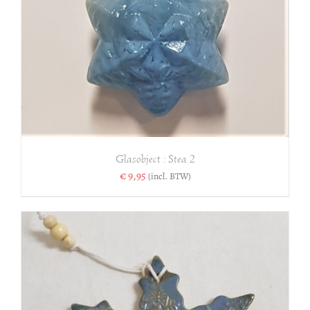
Glasobject : Stea 2
€
9,95
(incl. BTW)