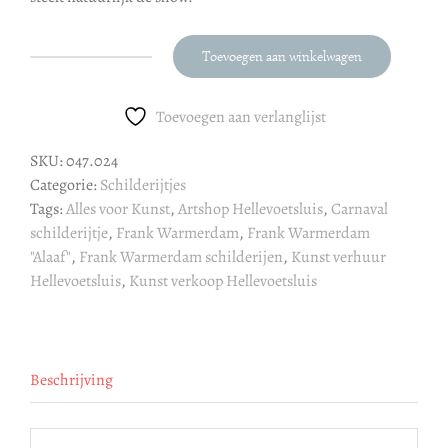
Toevoegen aan winkelwagen
Frank
Warmerdam
schilderij
Toevoegen aan verlanglijst
"Alaaf
SKU:
047.024
!"
Categorie:
Schilderijtjes
aantal
Tags:
Alles voor Kunst
,
Artshop Hellevoetsluis
,
Carnaval
schilderijtje
,
Frank Warmerdam
,
Frank Warmerdam
"Alaaf"
,
Frank Warmerdam schilderijen
,
Kunst verhuur
Hellevoetsluis
,
Kunst verkoop Hellevoetsluis
Beschrijving