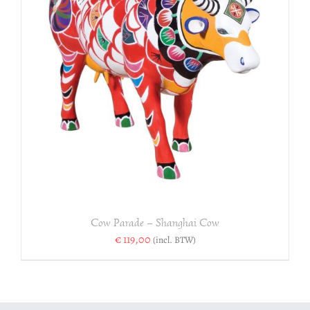
Cow Parade – Shanghai Cow
€
119,00
(incl. BTW)