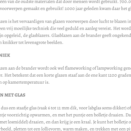
s één van de oudste materialen dat door mensen wordt gebruikt. 700.00
 voorwerpen gemaakt en gebruikt! 2000 jaar geleden kwam daar het gl
azen is het vervaardigen van glazen voorwerpen door lucht te blazen i
een vrij moeilijke techniek die veel geduld en aanleg vereist. Het wo
ijn opgeleid, de glasblazers. Glasblazen aan de brander geeft ongeke
n knikker tot levensgrote beelden.
NIEK
azen aan de brander wordt ook wel flameworking of lampworking geno
r. Het betekent dat een korte glazen staaf aan de ene kant 1200 graden
 op kamertemperatuur is.
N MET GLAS
 dus een staafje glas (vaak 6 tot 12 mm dik, voor labglas soms dikker)
ntje voorzichtig opwarmen, en met het puntje een bolletje draaien. Da
 met losmiddel) draaien, en dan krijg je een kraal. Je kunt het bollet
rbeeld, pletten tot een lollievorm, warm maken, en trekken met een pin