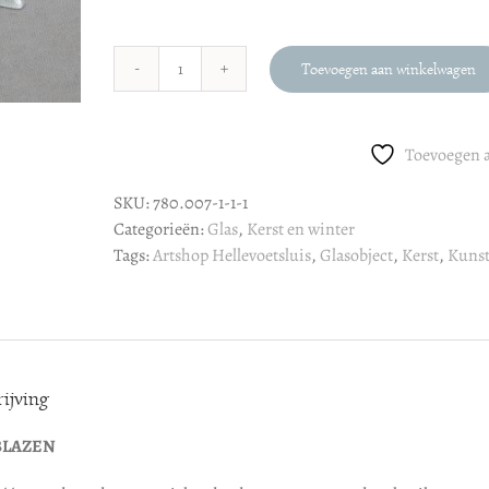
Toevoegen aan winkelwagen
Glasobject
:
Star
Toevoegen a
aantal
SKU:
780.007-1-1-1
Categorieën:
Glas
,
Kerst en winter
Tags:
Artshop Hellevoetsluis
,
Glasobject
,
Kerst
,
Kunst
ijving
BLAZEN