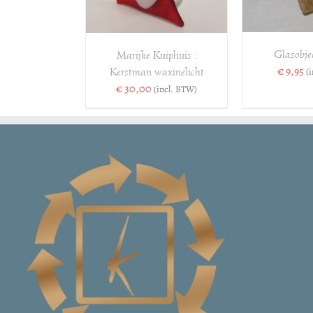
Glasobjec
Marijke Kuiphuis :
€
9,95
Kerstman waxinelicht
(
€
30,00
(incl. BTW)