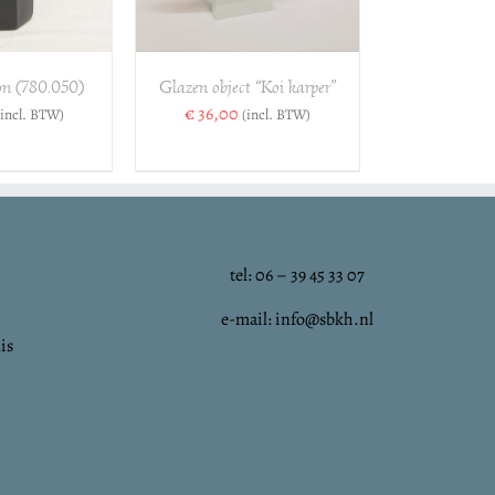
n (780.050)
Glazen object “Koi karper”
€
36,00
(incl. BTW)
(incl. BTW)
tel: 06 – 39 45 33 07
e-mail: info@sbkh.nl
is