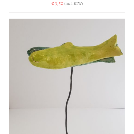
€
3,50
(incl. BTW)