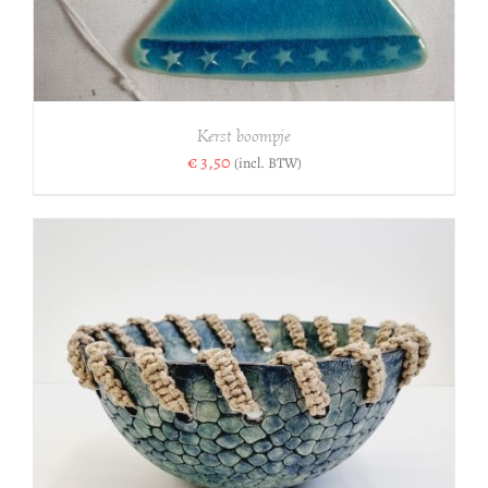
Kerst boompje
€
3,50
(incl. BTW)