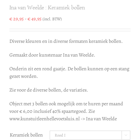
Ina van Weelde : Keramiek bollen
Prijsklasse:
€
29,95
-
€
49,95
(incl. BTW)
€ 29,95
tot
€ 49,95
Diverse kleuren en in diverse formaten keramiek bollen.
Gemaakt door kunstenaar Ina van Weelde.
Onderin zit een rond gaatje. De bollen kunnen op een stang
gezet worden.
Zie voor de diverse bollen, de variaties.
Object met 3 bollen ook mogelijk om te huren per maand
voor € 6,00 inclusief 40% spaartegoed. Zie
www.kunstuitleenhellevoetsluis.nl -> Ina van Weelde
Keramiek bollen
