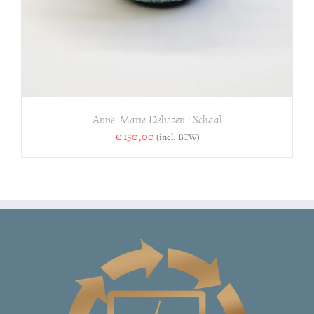
Anne-Marie Delissen : Schaal
€
150,00
(incl. BTW)