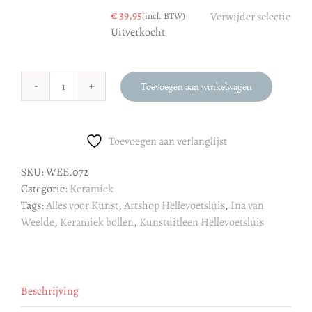
€
39,95
(incl. BTW)
Verwijder selectie
Uitverkocht
Toevoegen aan winkelwagen
Ina
van
Weelde
Toevoegen aan verlanglijst
:
Keramiek
SKU:
WEE.072
bollen
Categorie:
Keramiek
aantal
Tags:
Alles voor Kunst
,
Artshop Hellevoetsluis
,
Ina van
Weelde
,
Keramiek bollen
,
Kunstuitleen Hellevoetsluis
Beschrijving