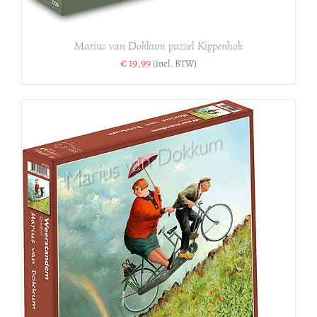
Marius van Dokkum puzzel Kippenhok
€
19,99
(incl. BTW)
S