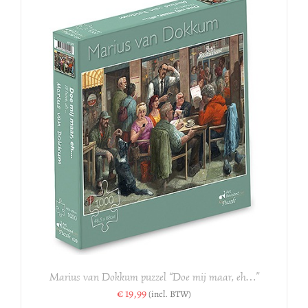
Marius van Dokkum puzzel “Doe mij maar, eh…”
€
19,99
(incl. BTW)