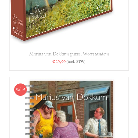
Marius van Dokkum puzzel Weerstandem
€
19,99
(incl. BTW)
Sale!