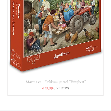
Marius van Dokkum puzzel “Tuinfeest”
€
19,99
(incl. BTW)