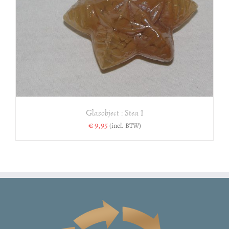
Glasobject : Stea 1
€
9,95
(incl. BTW)