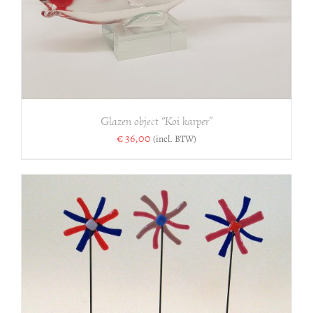
Glazen object “Koi karper”
€
36,00
(incl. BTW)