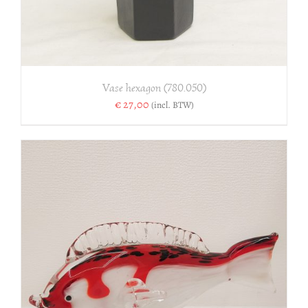
Vase hexagon (780.050)
€
27,00
(incl. BTW)