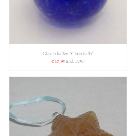
Glazen ballen “Glass balls”
€
10,95
(incl. BTW)