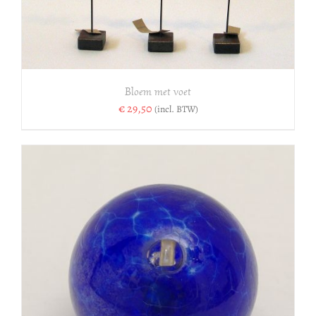
Bloem met voet
€
29,50
(incl. BTW)