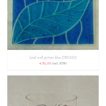
Leaf wall picture blue (780.032)
€
85,00
(incl. BTW)