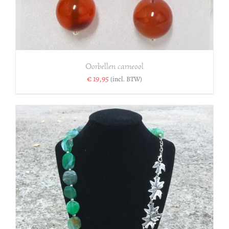
Oorbellen carneool
€
19,95
(incl. BTW)