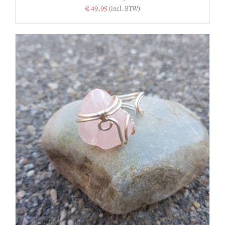
€
49,95
(incl. BTW)