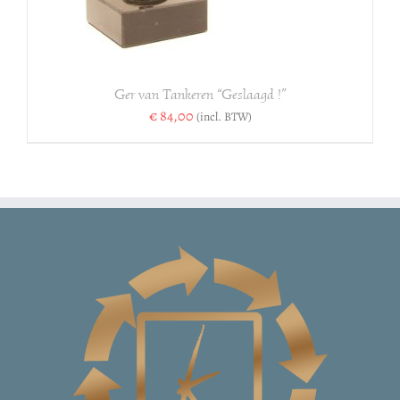
Ger van Tankeren “Geslaagd !”
€
84,00
(incl. BTW)