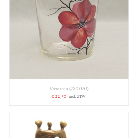
Vase rosu (780.070)
€
22,50
(incl. BTW)