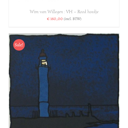
Wim van Willegen : VH – Rood hoedje
€
160,00
(incl. BTW)
Sale!