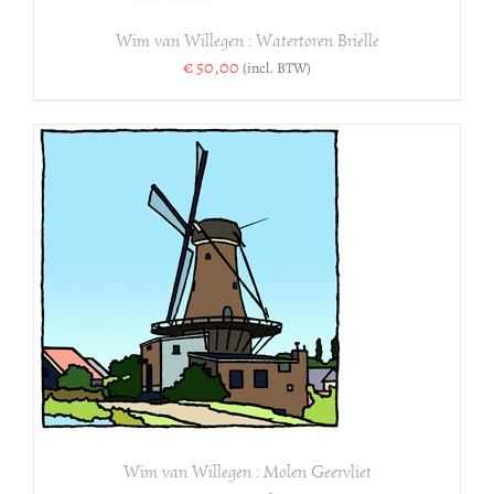
Wim van Willegen : Watertoren Brielle
€
50,00
(incl. BTW)
Wim van Willegen : Molen Geervliet