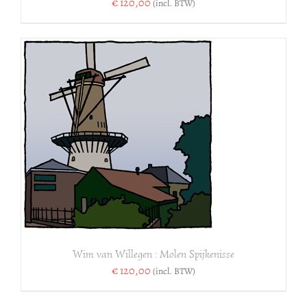
€
120,00
(incl. BTW)
Wim van Willegen : Molen Spijkenisse
€
120,00
(incl. BTW)