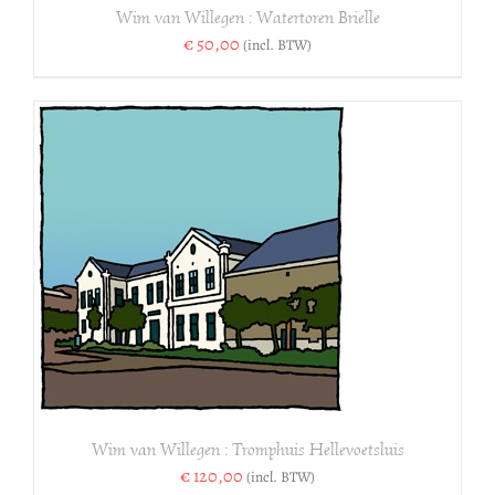
Wim van Willegen : Watertoren Brielle
€
50,00
(incl. BTW)
Wim van Willegen : Tromphuis Hellevoetsluis
€
120,00
(incl. BTW)