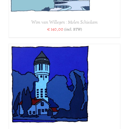
Wim van Willegen : Molen Schiedam
€
140,00
(incl. BTW)