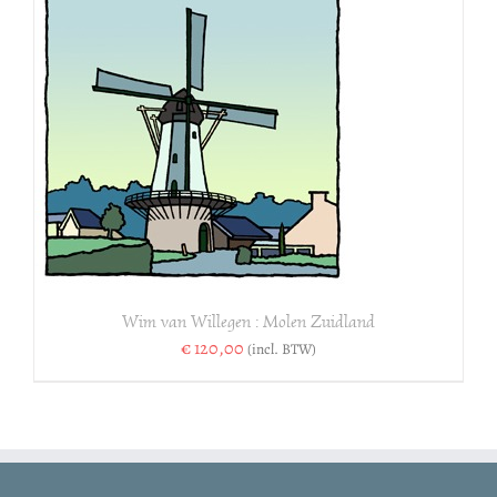
Wim van Willegen : Molen Zuidland
€
120,00
(incl. BTW)