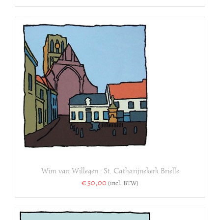
Wim van Willegen : St. Catharijnekerk Brielle
€
50,00
(incl. BTW)