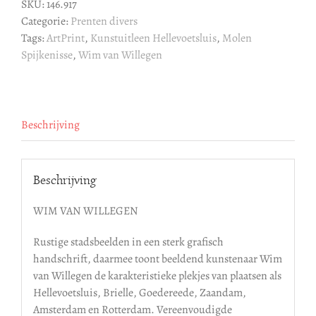
SKU:
146.917
Molen
Categorie:
Prenten divers
Spijkenisse
Tags:
ArtPrint
,
Kunstuitleen Hellevoetsluis
,
Molen
aantal
Spijkenisse
,
Wim van Willegen
Beschrijving
Beschrijving
WIM VAN WILLEGEN
Rustige stadsbeelden in een sterk grafisch
handschrift, daarmee toont beeldend kunstenaar Wim
van Willegen de karakteristieke plekjes van plaatsen als
Hellevoetsluis, Brielle, Goedereede, Zaandam,
Amsterdam en Rotterdam. Vereenvoudigde