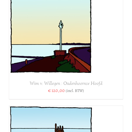
Wim v. Willegen : Oudenhoornse Hoofd
€
120,00
(incl. BTW)