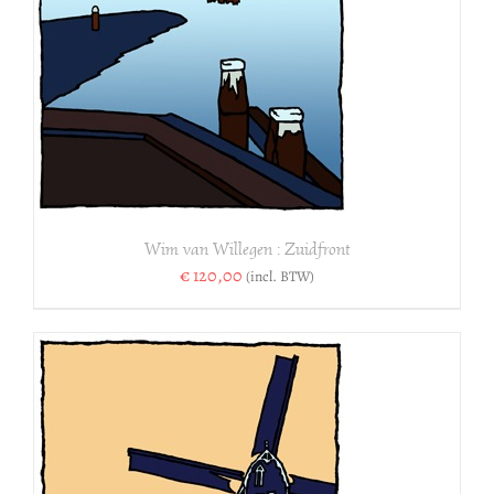
Wim van Willegen : Zuidfront
€
120,00
(incl. BTW)