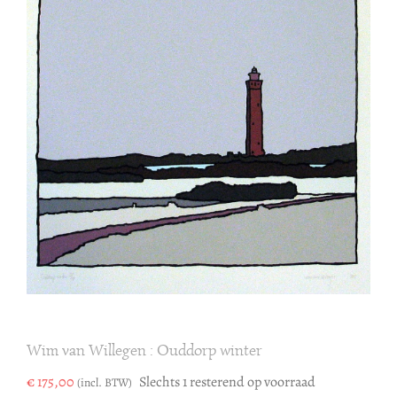
Wim van Willegen : Ouddorp winter
€
175,00
Slechts 1 resterend op voorraad
(incl. BTW)