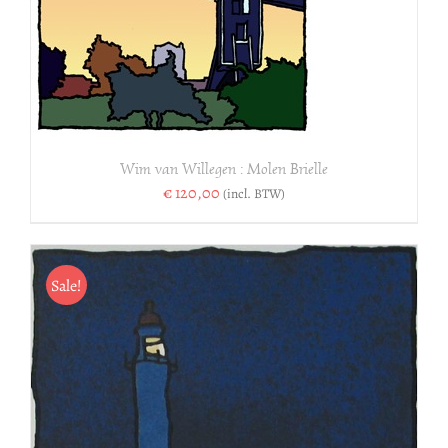
Wim van Willegen : Molen Brielle
€
120,00
(incl. BTW)
Sale!