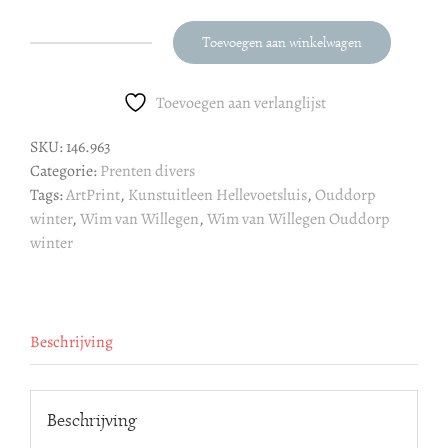
Toevoegen aan winkelwagen
Wim
van
Willegen
Toevoegen aan verlanglijst
:
SKU:
146.963
Ouddorp
Categorie:
Prenten divers
winter
Tags:
ArtPrint
,
Kunstuitleen Hellevoetsluis
,
Ouddorp
aantal
winter
,
Wim van Willegen
,
Wim van Willegen Ouddorp
winter
Beschrijving
Beschrijving