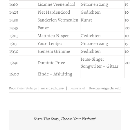
14:10
Lisanne Veenendaal
Gitaar en zang
15
14:25
Piet Hardendood
Gedichten
10
14:35
Sanderien Vermeulen
Kunst
10
14:45
Pauze
20
15:05
Matthieu Nispen
Gedichten
10
15:15
Youri Lentjes
Gitaar en zang
15
15:30
Hensem Grimme
Gedichten
10
Ierse-Singer
15:40
Dominic Price
20
Songwriter – Gitaar
16:00
Einde – Afsluiting
voor
Door
Pieter Verhage
|
maart 24th, 2014
|
nieuwsbrief
|
Reacties uitgeschakeld
Open
Podiu
Share This Story, Choose Your Platform!