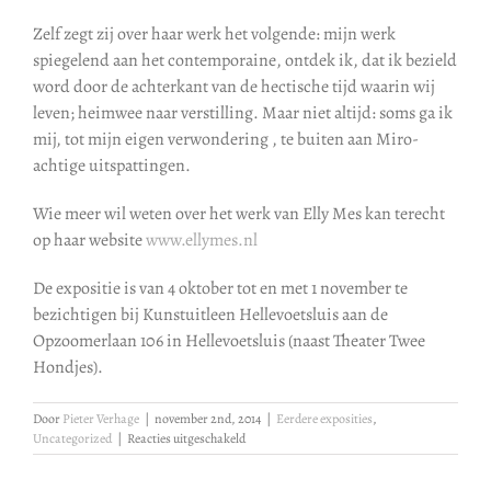
Zelf zegt zij over haar werk het volgende: mijn werk
spiegelend aan het contemporaine, ontdek ik, dat ik bezield
word door de achterkant van de hectische tijd waarin wij
leven; heimwee naar verstilling. Maar niet altijd: soms ga ik
mij, tot mijn eigen verwondering , te buiten aan Miro-
achtige uitspattingen.
Wie meer wil weten over het werk van Elly Mes kan terecht
op haar website
www.ellymes.nl
De expositie is van 4 oktober tot en met 1 november te
bezichtigen bij Kunstuitleen Hellevoetsluis aan de
Opzoomerlaan 106 in Hellevoetsluis (naast Theater Twee
Hondjes).
Door
Pieter Verhage
|
november 2nd, 2014
|
Eerdere exposities
,
voor
Uncategorized
|
Reacties uitgeschakeld
Expositie
Elly