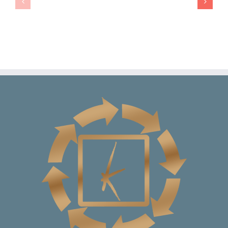
Merih
Burggraaf
Tekin
en
Bender
Josta
Westbroek