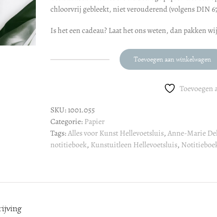
chloorvrij gebleekt, niet verouderend (volgens DIN 6
Is het een cadeau? Laat het ons weten, dan pakken wij 
Toevoegen aan winkelwagen
Anne-
Marie
Delissen
Toevoegen a
:
SKU:
1001.055
Notitieboek
Categorie:
Papier
aantal
Tags:
Alles voor Kunst Hellevoetsluis
,
Anne-Marie Del
notitieboek
,
Kunstuitleen Hellevoetsluis
,
Notitieboe
ijving