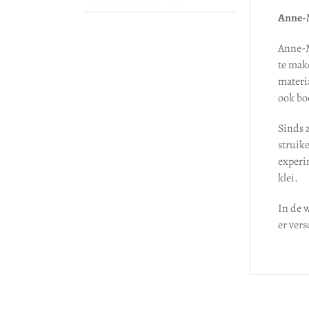
Anne-M
Anne-M
te make
materi
ook boe
Sinds 
struik
experi
klei.
In de w
er ver