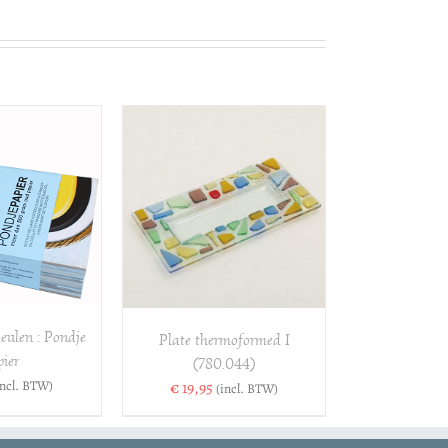
VOEGEN AAN
ELWAGEN
/
DETAILS
eulen : Pondje
Plate thermoformed I
ier
(780.044)
incl. BTW)
€
19,95
(incl. BTW)