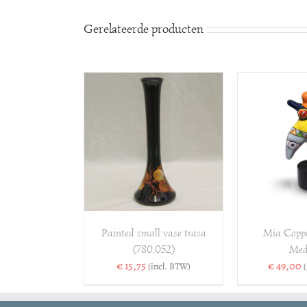
Gerelateerde producten
VOEGEN AAN
TOE
OPTIES SELECTEREN
/
ELWAGEN
/
WINK
DETAILS
DETAILS
Painted small vase trasa
Mia Coppo
(780.052)
Med
€
15,75
€
49,00
(incl. BTW)