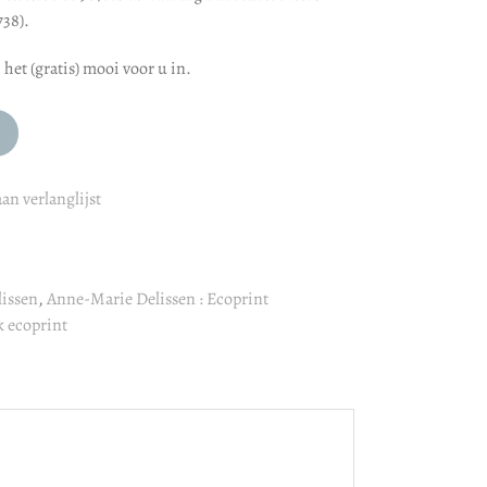
738).
het (gratis) mooi voor u in.
an verlanglijst
issen
,
Anne-Marie Delissen : Ecoprint
k ecoprint