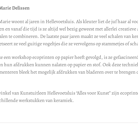
arie Delissen
arie woont al jaren in Hellevoetsluis. Als kleuter liet de juf haar al
n en vanaf die tijd is ze altijd wel bezig geweest met allerlei creatiev
alen te combineren. De laatste paar jaren maakt ze veel schalen van
tseert ze veel guitige vogeltjes die ze vervolgens op stammetjes of scha
ze een workshop ecoprinten op papier heeft gevolgd, is ze gefascinee
en hun afdrukken kunnen nalaten op papier en stof. Ook deze techniek
menteren bleek het mogelijk afdrukken van bladeren over te brenge
inkel van Kunstuitleen Hellevoetsluis “Alles voor Kunst” zijn ecoprinte
schillende werkstukken van keramiek.