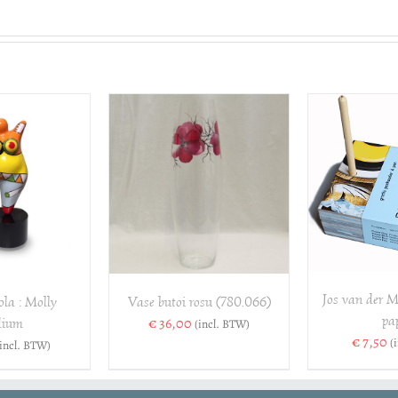
TOEVOEGEN AAN
TOE
VOEGEN AAN
WINKELWAGEN
/
WINK
ELWAGEN
/
DETAILS
DETAILS
Jos van der M
la : Molly
Vase butoi rosu (780.066)
pap
€
36,00
ium
(incl. BTW)
€
7,50
(
(incl. BTW)