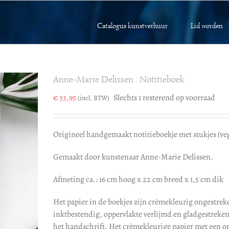
Catalogus kunstverhuur
Lid worden
Anne-Marie Delissen : Notitieboek
€
33,95
Slechts 1 resterend op voorraad
(incl. BTW)
Origineel handgemaakt notitieboekje met stukjes (veg
Gemaakt door kunstenaar Anne-Marie Delissen.
Afmeting ca.: 16 cm hoog x 22 cm breed x 1,5 cm dik
Het papier in de boekjes zijn crèmekleurig ongestreke
inktbestendig, oppervlakte verlijmd en gladgestreken
het handschrift. Het crèmekleurige papier met een opa