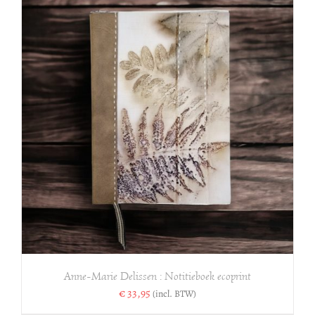
Anne-Marie Delissen : Notitieboek ecoprint
€
33,95
(incl. BTW)