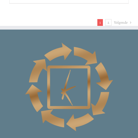
€ 29,95
tot
€ 34,95
1
2
Volgende