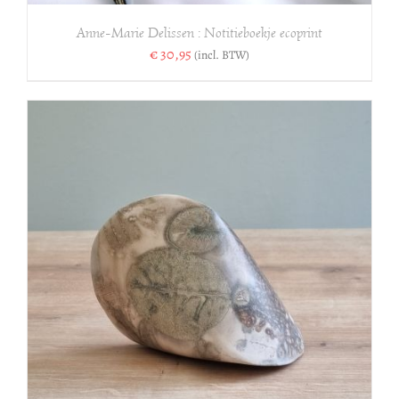
Anne-Marie Delissen : Notitieboekje ecoprint
€
30,95
(incl. BTW)