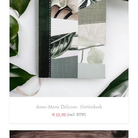
Anne-Marie Delissen : Notitieboek
€
33,95
(incl. BTW)