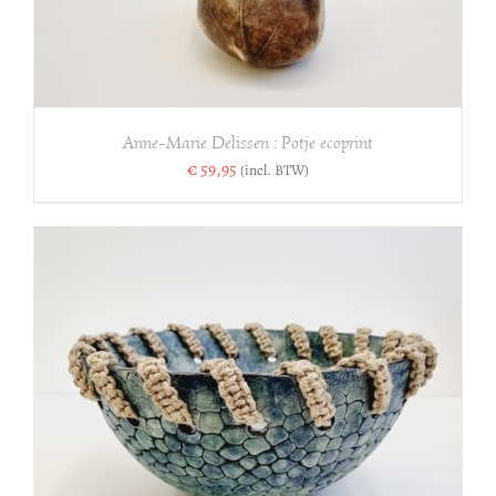
Anne-Marie Delissen : Potje ecoprint
€
59,95
(incl. BTW)