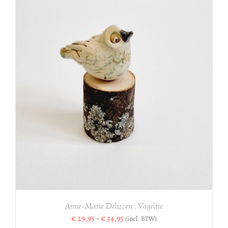
Anne-Marie Delissen : Vogeltje
Prijsklasse:
€
29,95
-
€
34,95
(incl. BTW)