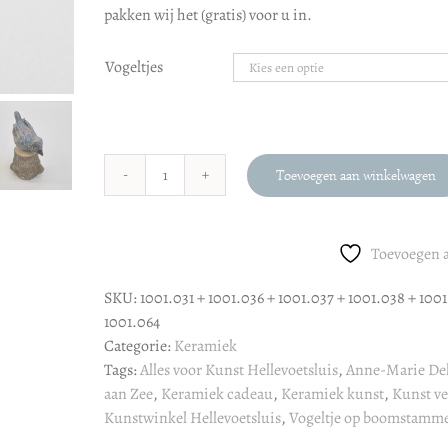
pakken wij het (gratis) voor u in.
Vogeltjes
Toevoegen aan winkelwagen
Anne-
Marie
Delissen
Toevoegen a
:
Vogeltje
SKU:
1001.031 + 1001.036 + 1001.037 + 1001.038 + 1001
aantal
1001.064
Categorie:
Keramiek
Tags:
Alles voor Kunst Hellevoetsluis
,
Anne-Marie Del
aan Zee
,
Keramiek cadeau
,
Keramiek kunst
,
Kunst ve
Kunstwinkel Hellevoetsluis
,
Vogeltje op boomstamme