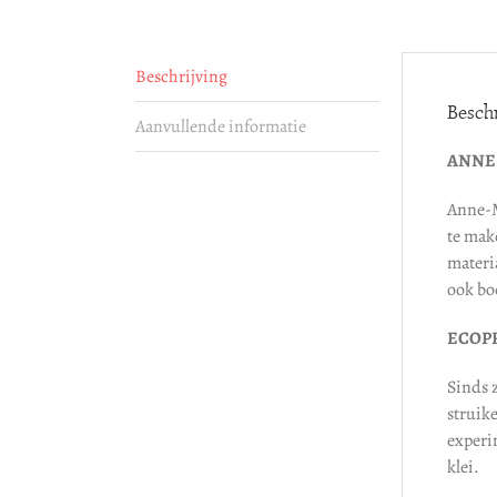
Beschrijving
Beschr
Aanvullende informatie
ANNE
Anne-M
te make
materi
ook boe
ECOP
Sinds 
struik
experi
klei.