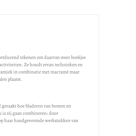
 voortdurend tekenen om daarvan weer boekjes
e activiteiten. Ze houdt ervan technieken en
 keramiek in combinatie met macramé maar
len plaatst.
rd geraakt hoe bladeren van bomen en
 is zij gaan combineren: door
n op haar handgevormde werkstukken van