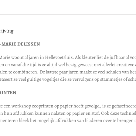
ijving
-MARIE DELISSEN
arie woont al jaren in Hellevoetsluis. Als kleuter liet de juf haar al
n en vanaf die tijd is ze altijd wel bezig geweest met allerlei creatiev
alen te combineren. De laatste paar jaren maakt ze veel schalen van
tseert ze veel guitige vogeltjes die ze vervolgens op stammetjes of scha
RINTEN
ze een workshop ecoprinten op papier heeft gevolgd, is ze gefascinee
en hun afdrukken kunnen nalaten op papier en stof. Ook deze techniek
menteren bleek het mogelijk afdrukken van bladeren over te brenge