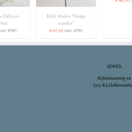
 Delissen :
Edith Madou “Happy
ltjes
together”
€
67,50
incl. BTW)
(incl. BTW)
ADRES:
Rijksstraatweg 30
3221 KA Hellevoetslu