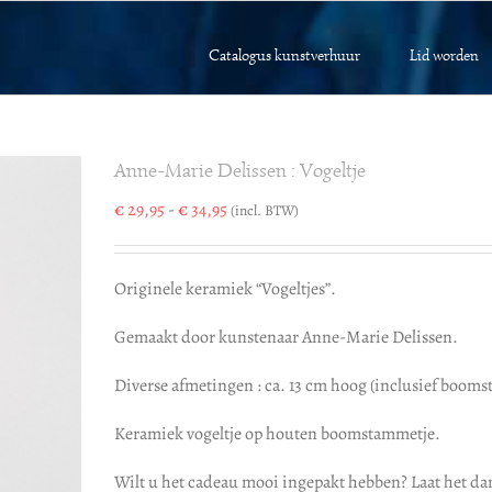
Catalogus kunstverhuur
Lid worden
Anne-Marie Delissen : Vogeltje
Prijsklasse:
€
29,95
-
€
34,95
(incl. BTW)
€ 29,95
tot
€ 34,95
Originele keramiek “Vogeltjes”.
Gemaakt door kunstenaar Anne-Marie Delissen.
Diverse afmetingen : ca. 13 cm hoog (inclusief boom
Keramiek vogeltje op houten boomstammetje.
Wilt u het cadeau mooi ingepakt hebben? Laat het da