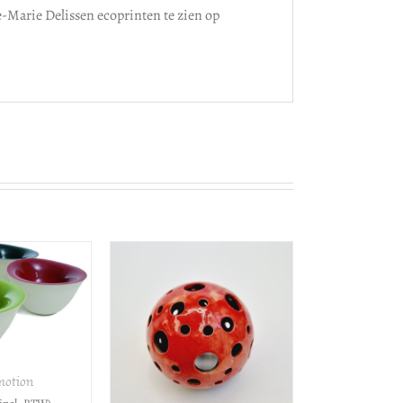
e-Marie Delissen ecoprinten te zien op
VOEGEN AAN
ELWAGEN
/
DETAILS
otion