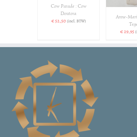
Cow Parade : Cow
Doutora
Anne-Marie
€
52,50
(incl. BTW)
Tege
€
29,95
(