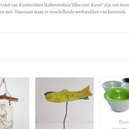
winkel van Kunstuitleen Hellevoetsluis “Alles voor Kunst” zijn van Ann
 en stof. Daarnaast staan er verschillende werkstukken van keramiek.
OPTIES SELECTEREN
/
DETAILS
TOE
SELECTEREN
/
WINK
DETAILS
Slowm
€
44,00