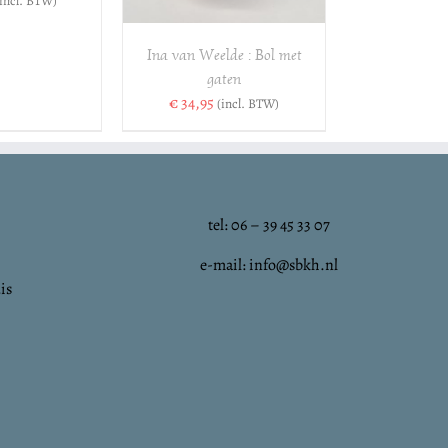
(incl. BTW)
Ina van Weelde : Bol met
gaten
€
34,95
(incl. BTW)
tel: 06 – 39 45 33 07
e-mail: info@sbkh.nl
is