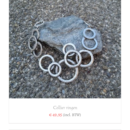
Collier ringen
€
49,95
(incl. BTW)