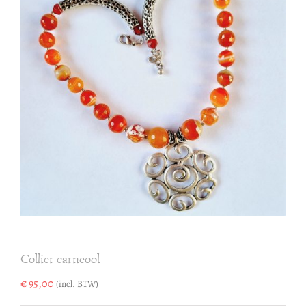
Collier carneool
€
95,00
(incl. BTW)