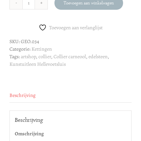
Toevoegen aan winkelwagen
Collier
carneool
aantal
Toevoegen aan verlanglijst
SKU:
GEO.034
Categorie:
Kettingen
Tags:
artshop
,
collier
,
Collier carneool
,
edelsteen
,
Kunstuitleen Hellevoetsluis
Beschrijving
Beschrijving
Omschrijving