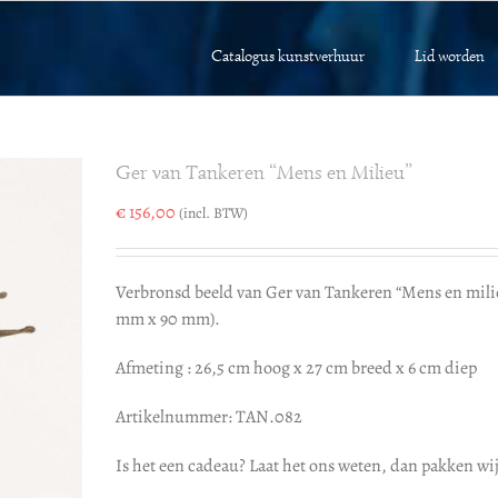
Catalogus kunstverhuur
Lid worden
Ger van Tankeren “Mens en Milieu”
€
156,00
(incl. BTW)
Verbronsd beeld van Ger van Tankeren “Mens en mil
mm x 90 mm).
Afmeting : 26,5 cm hoog x 27 cm breed x 6 cm diep
Artikelnummer: TAN.082
Is het een cadeau? Laat het ons weten, dan pakken wij 