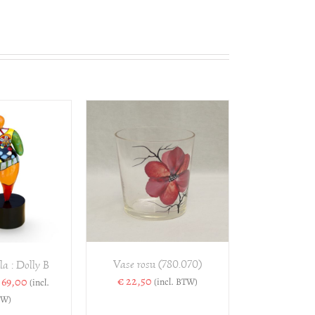
VOEGEN AAN
ELWAGEN
/
DETAILS
Vase rosu (780.070)
a : Dolly B
Prijsklasse:
€
22,50
69,00
(incl. BTW)
(incl.
€ 27,50
W)