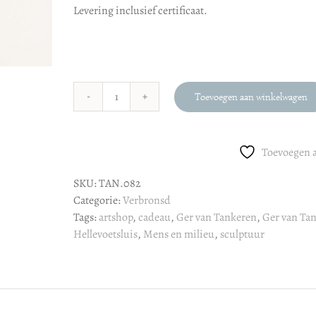
Levering inclusief certificaat.
Toevoegen aan winkelwagen
Ger
van
Tankeren
Toevoegen a
"Mens
en
SKU:
TAN.082
Milieu"
Categorie:
Verbronsd
aantal
Tags:
artshop
,
cadeau
,
Ger van Tankeren
,
Ger van Tan
Hellevoetsluis
,
Mens en milieu
,
sculptuur