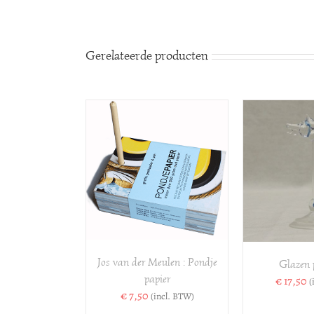
Gerelateerde producten
VOEGEN AAN
TOEVOEGEN AAN
TOE
ELWAGEN
/
WINKELWAGEN
/
WINK
DETAILS
DETAILS
Jos van der Meulen : Pondje
Glazen 
papier
€
17,50
(
€
7,50
(incl. BTW)