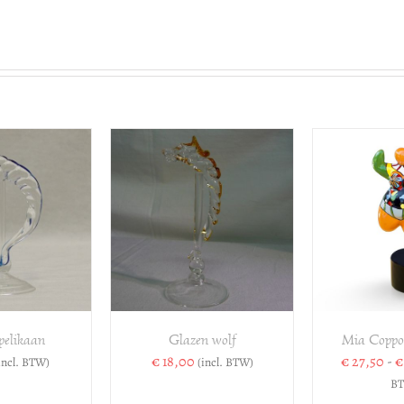
TOE
VOEGEN AAN
OPTIES SELECTEREN
/
WINK
ELWAGEN
/
DETAILS
DETAILS
pelikaan
Glazen wolf
Mia Coppol
€
18,00
€
27,50
-
€
incl. BTW)
(incl. BTW)
BT