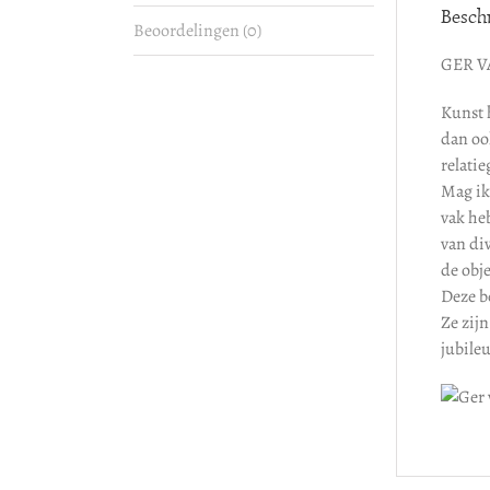
Beschr
Beoordelingen (0)
GER 
Kunst 
dan oo
relati
Mag ik
vak he
van di
de obje
Deze be
Ze zijn
jubile