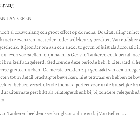
ijving
VAN TANKEREN
heeft al eeuwenlang een groot effect op de mens. De uitstraling en he
k niet te evenaren met ieder ander willekeurig product. Van oudsher w
egeschenk. Bijzonder om aan een ander te geven of juist als decoratie 
 mij even voorstellen, mijn naam is Ger van Tankeren en ik ben al mee
b ik mijzelf aangeleerd. Gedurende deze periode heb ik uiteraard al 
verse giettechnieken. De meeste beelden zijn gemaakt van een tinlege
cten tot in detail prachtig te bewerken, niet te zwaar en hebben ze b
elden hebben verschillende thema’s, perfect voor in de huiselijke krin
 dus uitermate geschikt als relatiegeschenk bij bijzondere gelegenhed
um.