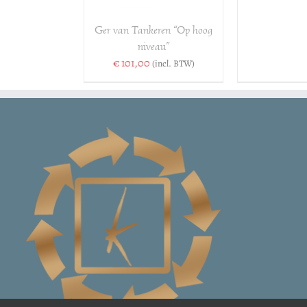
Ger van Tankeren “Op hoog
niveau”
€
101,00
(incl. BTW)