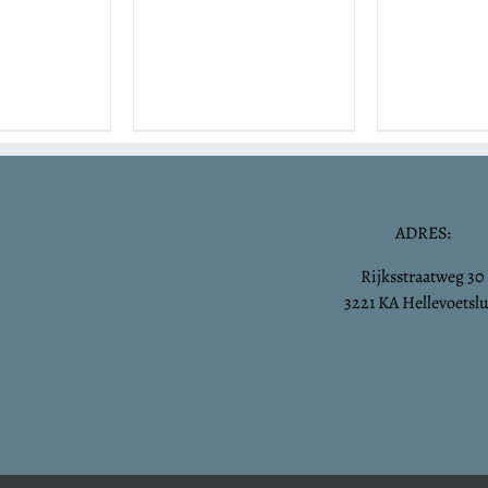
ADRES:
Rijksstraatweg 30
3221 KA Hellevoetslu