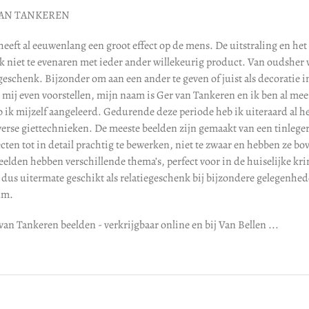
VAN TANKEREN
heeft al eeuwenlang een groot effect op de mens. De uitstraling en he
k niet te evenaren met ieder ander willekeurig product. Van oudsher w
egeschenk. Bijzonder om aan een ander te geven of juist als decoratie 
 mij even voorstellen, mijn naam is Ger van Tankeren en ik ben al mee
b ik mijzelf aangeleerd. Gedurende deze periode heb ik uiteraard al 
verse giettechnieken. De meeste beelden zijn gemaakt van een tinlege
cten tot in detail prachtig te bewerken, niet te zwaar en hebben ze b
elden hebben verschillende thema’s, perfect voor in de huiselijke krin
 dus uitermate geschikt als relatiegeschenk bij bijzondere gelegenhed
um.