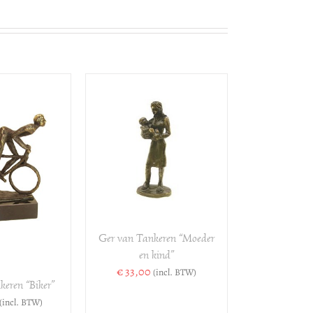
VOEGEN AAN
ELWAGEN
/
DETAILS
Ger van Tankeren “Moeder
en kind”
€
33,00
(incl. BTW)
eren “Biker”
(incl. BTW)