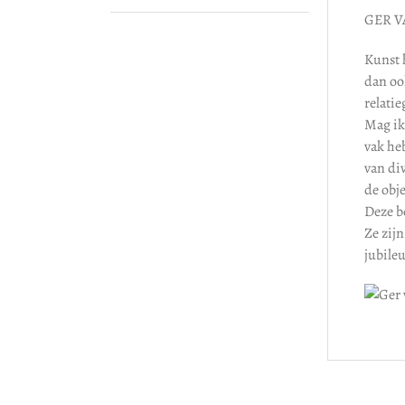
GER 
Kunst 
dan oo
relati
Mag ik
vak he
van di
de obje
Deze be
Ze zijn
jubile