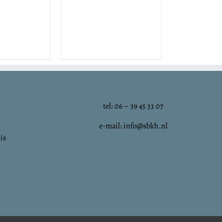
tel: 06 – 39 45 33 07
e-mail: info@sbkh.nl
is