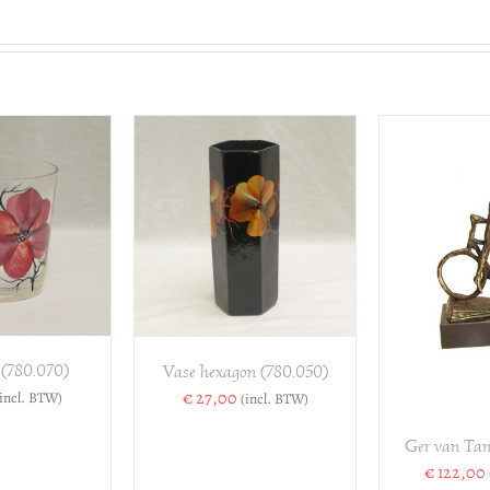
VOEGEN AAN
TOE
ELWAGEN
/
WINK
TOEVOEGEN AAN
DETAILS
WINKELWAGEN
/
DETAILS
 (780.070)
Vase hexagon (780.050)
€
27,00
(incl. BTW)
(incl. BTW)
Ger van Tank
€
122,00