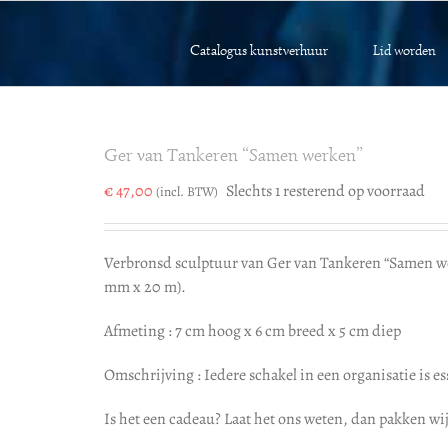
Catalogus kunstverhuur
Lid worden
Ger van Tankeren “Samen werken”
€
47,00
Slechts 1 resterend op voorraad
(incl. BTW)
Verbronsd sculptuur van Ger van Tankeren “Samen w
mm x 20 m).
Afmeting : 7 cm hoog x 6 cm breed x 5 cm diep
Omschrijving : Iedere schakel in een organisatie is es
Is het een cadeau? Laat het ons weten, dan pakken wij 