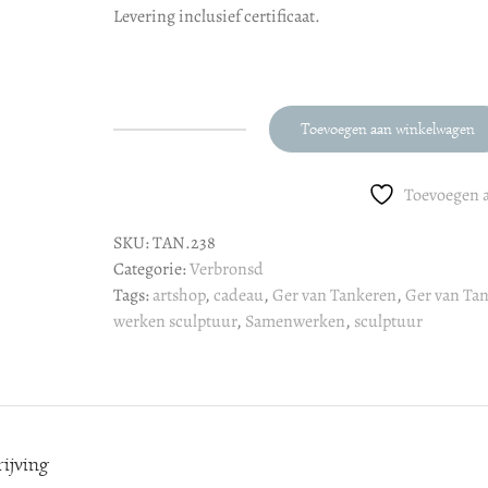
Levering inclusief certificaat.
Toevoegen aan winkelwagen
Ger
van
Tankeren
Toevoegen a
"Samen
SKU:
TAN.238
werken"
Categorie:
Verbronsd
aantal
Tags:
artshop
,
cadeau
,
Ger van Tankeren
,
Ger van Ta
werken sculptuur
,
Samenwerken
,
sculptuur
ijving