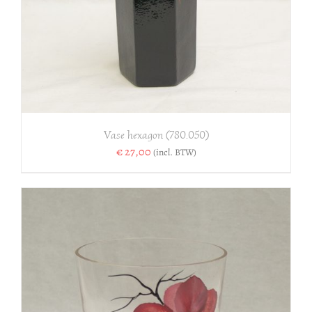
Vase hexagon (780.050)
€
27,00
(incl. BTW)