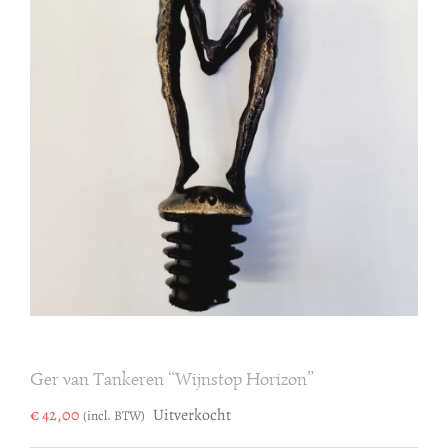
Ger van Tankeren “Wijnstop Horizon”
€
42,00
Uitverkocht
(incl. BTW)