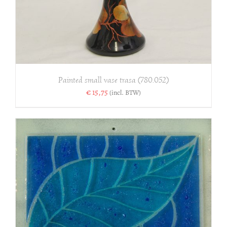
Painted small vase trasa (780.052)
€
15,75
(incl. BTW)