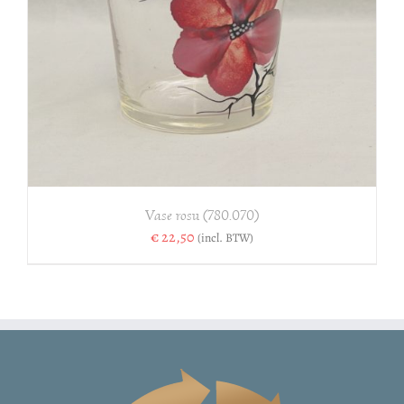
Vase rosu (780.070)
€
22,50
(incl. BTW)