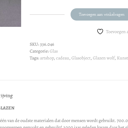
Toevoegen aan winkelwagen
Glazen
wolf
aantal
Toevoegen a
SKU:
336.046
Categorie:
Glas
Tags:
artshop
,
cadeau
,
Glasobject
,
Glazen wolf
,
Kunst
ijving
BLAZEN
s één van de oudste materialen dat door mensen wordt gebruikt. 700.00
 voorwerpen gemaakt en gebruikt! 2000 jaar geleden kwam daar het gl