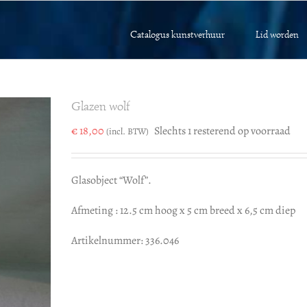
Catalogus kunstverhuur
Lid worden
Glazen wolf
€
18,00
Slechts 1 resterend op voorraad
(incl. BTW)
Glasobject “Wolf”.
Afmeting : 12.5 cm hoog x 5 cm breed x 6,5 cm diep
Artikelnummer: 336.046