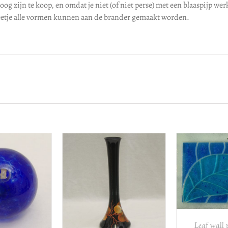
og zijn te koop, en omdat je niet (of niet perse) met een blaaspijp werk
eetje alle vormen kunnen aan de brander gemaakt worden.
TOEVOEGEN AAN
WINKELWAGEN
/
VOEGEN AAN
TOE
DETAILS
ELWAGEN
/
WINK
DETAILS
Leaf wall p