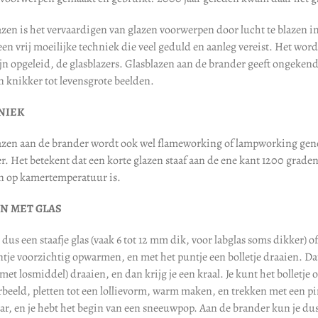
azen is het vervaardigen van glazen voorwerpen door lucht te blazen i
een vrij moeilijke techniek die veel geduld en aanleg vereist. Het wo
ijn opgeleid, de glasblazers. Glasblazen aan de brander geeft ongeke
n knikker tot levensgrote beelden.
NIEK
azen aan de brander wordt ook wel flameworking of lampworking geno
r. Het betekent dat een korte glazen staaf aan de ene kant 1200 graden
 op kamertemperatuur is.
N MET GLAS
 dus een staafje glas (vaak 6 tot 12 mm dik, voor labglas soms dikker)
ntje voorzichtig opwarmen, en met het puntje een bolletje draaien. Da
 met losmiddel) draaien, en dan krijg je een kraal. Je kunt het bollet
rbeeld, pletten tot een lollievorm, warm maken, en trekken met een pin
ar, en je hebt het begin van een sneeuwpop. Aan de brander kun je dus 