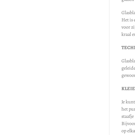
Glasbl
Het is 
voor z
kraal e
TECH
Glasbl
geleide
gewoon
KLEIE
Je kunt
het pu
staafje
Bijvoo
op elka