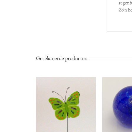
regenbo
Zo’n b
Gerelateerde producten
TOE
OPTIES SELECTEREN
/
WINK
DETAILS