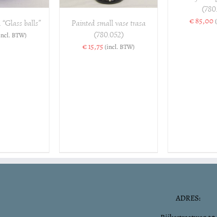
(780
€
85,00
Painted small vase trasa
 “Glass balls”
(780.052)
incl. BTW)
€
15,75
(incl. BTW)
ADRES: