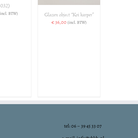
.032)
(incl. BTW)
Glazen object “Koi karper”
€
36,00
(incl. BTW)
tel: 06 – 39 45 33 07