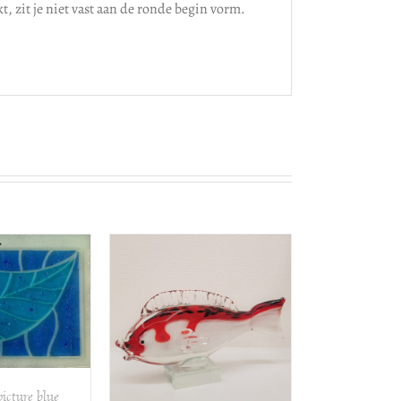
t, zit je niet vast aan de ronde begin vorm.
VOEGEN AAN
ELWAGEN
/
DETAILS
icture blue