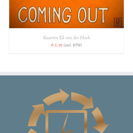
Kaarten Ed van der Hoek
€
2,95
(incl. BTW)