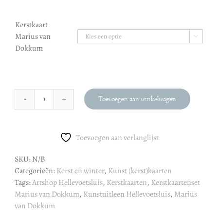
Kerstkaart
Marius van

Dokkum
Toevoegen aan winkelwagen
Kerstkaarten
:
Marius
Toevoegen aan verlanglijst
van
Dokkum
SKU:
N/B
aantal
Categorieën:
Kerst en winter
,
Kunst (kerst)kaarten
Tags:
Artshop Hellevoetsluis
,
Kerstkaarten
,
Kerstkaartenset
Marius van Dokkum
,
Kunstuitleen Hellevoetsluis
,
Marius
van Dokkum