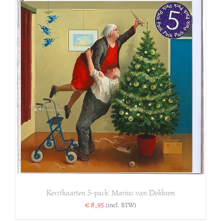
Kerstkaarten 5-pack: Marius van Dokkum
€
8,95
(incl. BTW)