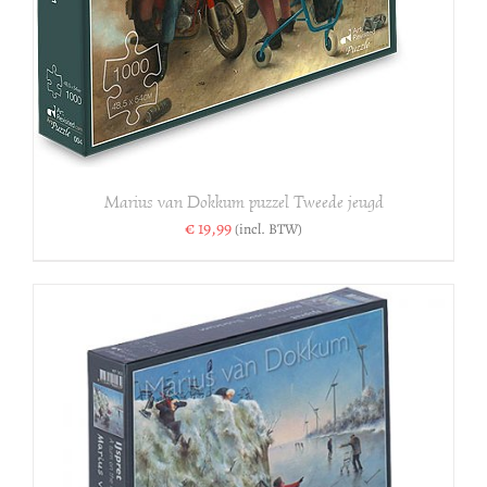
Marius van Dokkum puzzel Tweede jeugd
€
19,99
(incl. BTW)