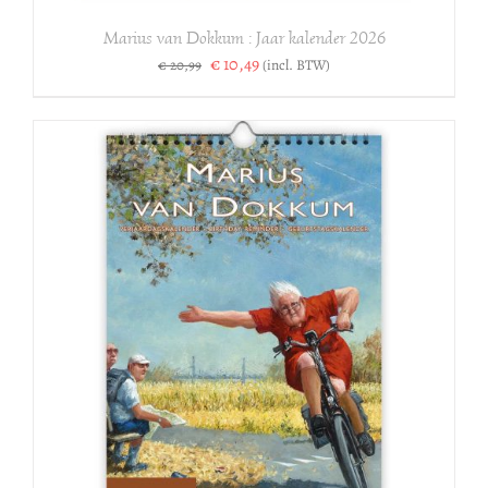
Marius van Dokkum : Jaar kalender 2026
Oorspronkelijke
Huidige
€
10,49
(incl. BTW)
€
20,99
prijs
prijs
was:
is:
€ 20,99.
€ 10,49.