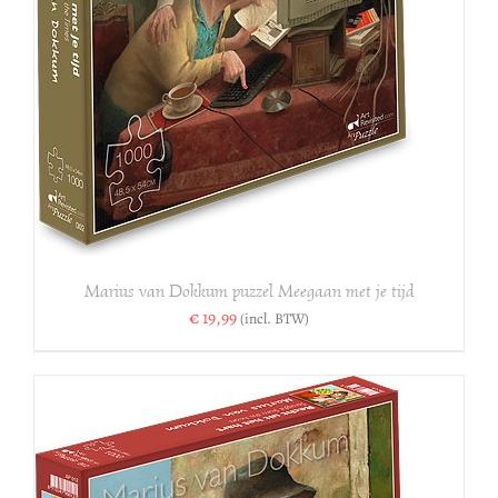
S
Marius van Dokkum puzzel Meegaan met je tijd
€
19,99
(incl. BTW)