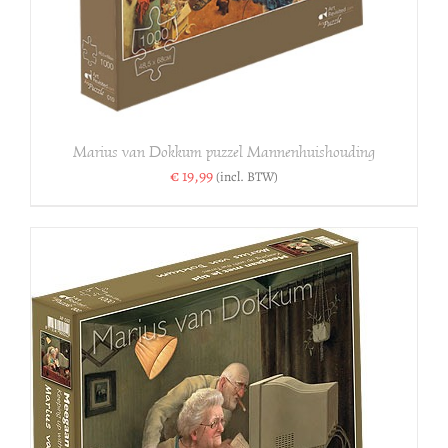
Marius van Dokkum puzzel Mannenhuishouding
€
19,99
(incl. BTW)