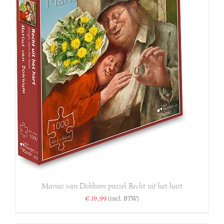
S
Marius van Dokkum puzzel Recht uit het hart
€
19,99
(incl. BTW)