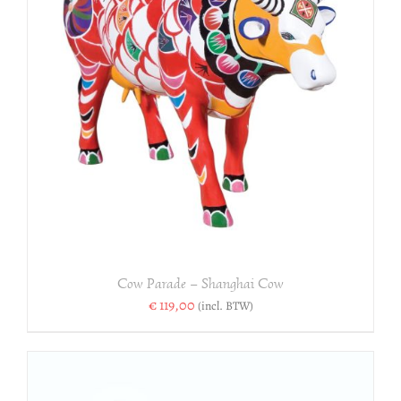
Cow Parade – Shanghai Cow
€
119,00
(incl. BTW)