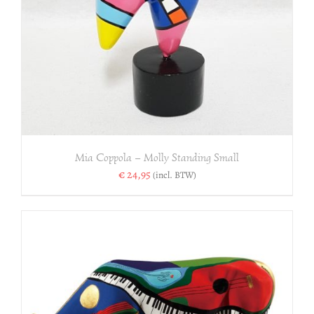
Mia Coppola – Molly Standing Small
€
24,95
(incl. BTW)