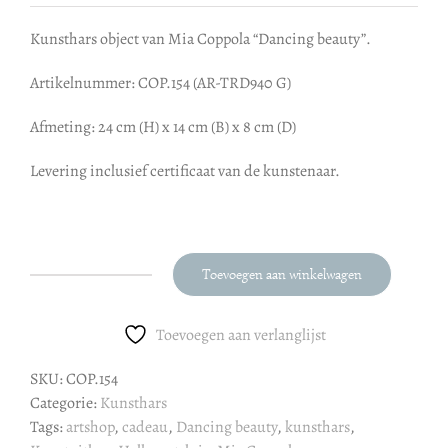
Kunsthars object van Mia Coppola “Dancing beauty”.
Artikelnummer: COP.154 (AR-TRD940 G)
Afmeting: 24 cm (H) x 14 cm (B) x 8 cm (D)
Levering inclusief certificaat van de kunstenaar.
Toevoegen aan winkelwagen
Mia
Coppola
-
Toevoegen aan verlanglijst
Dancing
SKU:
COP.154
beauty
Categorie:
Kunsthars
aantal
Tags:
artshop
,
cadeau
,
Dancing beauty
,
kunsthars
,