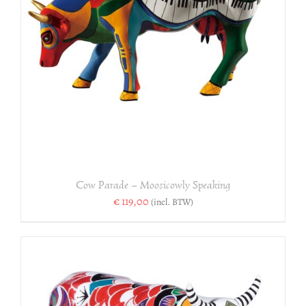
Cow Parade – Moosicowly Speaking
€
119,00
(incl. BTW)