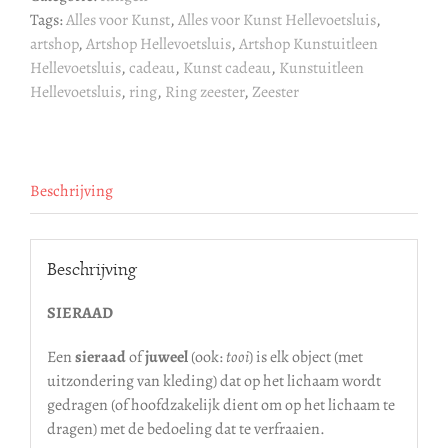
Tags:
Alles voor Kunst
,
Alles voor Kunst Hellevoetsluis
,
artshop
,
Artshop Hellevoetsluis
,
Artshop Kunstuitleen
Hellevoetsluis
,
cadeau
,
Kunst cadeau
,
Kunstuitleen
Hellevoetsluis
,
ring
,
Ring zeester
,
Zeester
Beschrijving
Beschrijving
SIERAAD
Een
sieraad
of
juweel
(ook:
tooi
) is elk object (met
uitzondering van kleding) dat op het lichaam wordt
gedragen (of hoofdzakelijk dient om op het lichaam te
dragen) met de bedoeling dat te verfraaien.