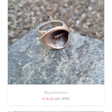
Ring bloemhart
€
19,95
(incl. BTW)