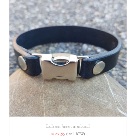
Lederen heren armband
€
27,95
(incl. BTW)