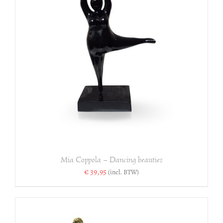
Mia Coppola – Dancing beauties
€
39,95
(incl. BTW)