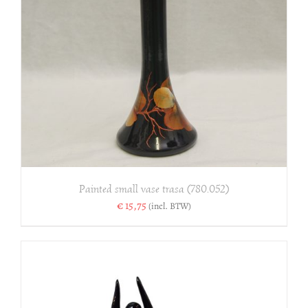
Painted small vase trasa (780.052)
€
15,75
(incl. BTW)