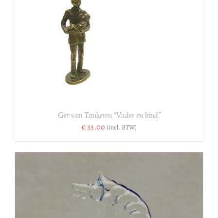
N
Ger van Tankeren “Vader en kind”
€
33,00
(incl. BTW)