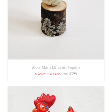
Anne-Marie Delissen : Vogeltje
Prijsklasse:
€
29,95
-
€
34,95
(incl. BTW)
€ 29,95
tot
€ 34,95