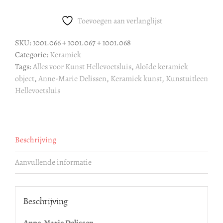
Marie
Delissen
Toevoegen aan verlanglijst
:
Oloïde
SKU:
1001.066 + 1001.067 + 1001.068
aantal
Categorie:
Keramiek
Tags:
Alles voor Kunst Hellevoetsluis
,
Aloïde keramiek
object
,
Anne-Marie Delissen
,
Keramiek kunst
,
Kunstuitleen
Hellevoetsluis
Beschrijving
Aanvullende informatie
Beschrijving
Anne-Marie Delissen