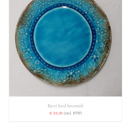
Kerst bord keramiek
€
29,95
(incl. BTW)