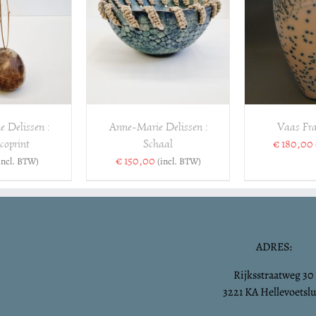
VOEGEN AAN
TOEVOEGEN AAN
OPTIES 
ELWAGEN
/
WINKELWAGEN
/
DETAILS
DETAILS
 Delissen :
Anne-Marie Delissen :
Vaas Fra
€
180,00
coprint
Schaal
€
150,00
incl. BTW)
(incl. BTW)
ADRES:
Rijksstraatweg 30
3221 KA Hellevoetslu