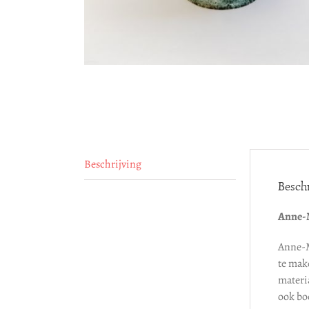
Beschrijving
Beschr
Anne-M
Anne-M
te make
materi
ook boe