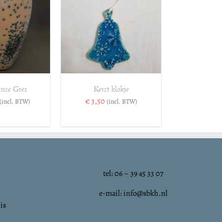
SELECTEREN
/
DETAILS
nse Gres
Kerst klokje
€
3,50
(incl. BTW)
(incl. BTW)
tel: 06 – 39 45 33 07
e-mail: info@sbkh.nl
is