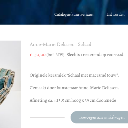
Catalogus kunstverhuur
Lid worden
Anne-Marie Delissen : Schaal
€
150,00
Slechts 1 resterend op voorraad
(incl. BTW)
Originele keramiek “Schaal met macramé touw”.
Gemaakt door kunstenaar Anne-Marie Delissen.
Afmeting ca. : 23,5 cm hoog x 39 cm doorsnede
Toevoegen aan winkelwagen
Anne-
Marie