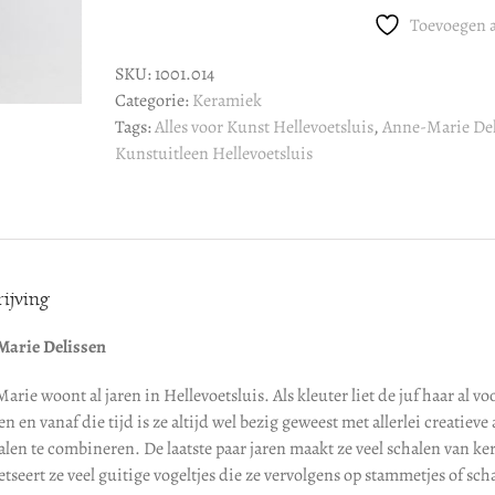
Delissen
Toevoegen a
:
SKU:
1001.014
Schaal
Categorie:
Keramiek
aantal
Tags:
Alles voor Kunst Hellevoetsluis
,
Anne-Marie Del
Kunstuitleen Hellevoetsluis
ijving
arie Delissen
arie woont al jaren in Hellevoetsluis. Als kleuter liet de juf haar al
n en vanaf die tijd is ze altijd wel bezig geweest met allerlei creatiev
alen te combineren. De laatste paar jaren maakt ze veel schalen van
tseert ze veel guitige vogeltjes die ze vervolgens op stammetjes of scha