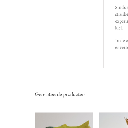
Sinds 
struik
experi
klei.
In de w
er ver
Gerelateerde producten