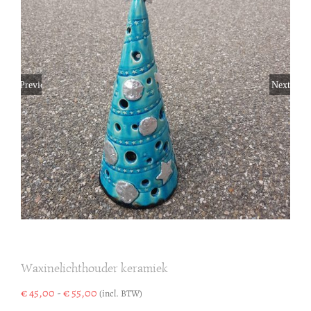
Previous
Next
Waxinelichthouder keramiek
Prijsklasse:
€
45,00
-
€
55,00
(incl. BTW)
€ 45,00