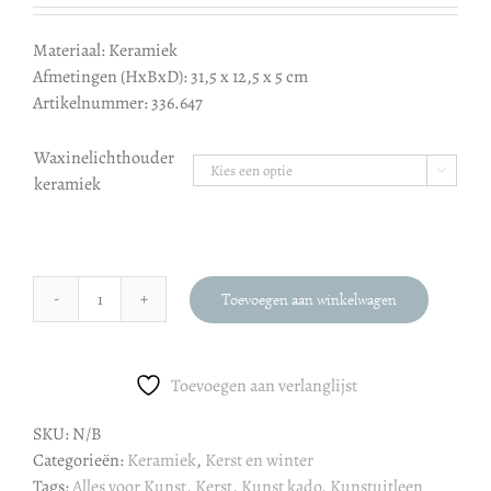
tot
€ 55,00
Materiaal: Keramiek
Afmetingen (HxBxD): 31,5 x 12,5 x 5 cm
Artikelnummer: 336.647
Waxinelichthouder

keramiek
Toevoegen aan winkelwagen
Waxinelichthouder
keramiek
aantal
Toevoegen aan verlanglijst
SKU:
N/B
Categorieën:
Keramiek
,
Kerst en winter
Tags:
Alles voor Kunst
,
Kerst
,
Kunst kado
,
Kunstuitleen