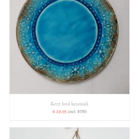
Kerst bord keramiek
€
29,95
(incl. BTW)