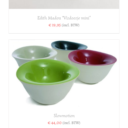
Edith Madou “Visdoosje mini”
€
19,95
(incl. BTW)
Slowmotion
€
44,00
(incl. BTW)