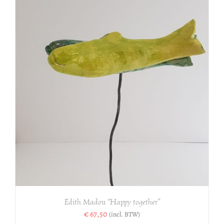
Edith Madou “Happy together”
€
67,50
(incl. BTW)