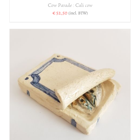
Cow Parade : Cali cow
€
52,50
(incl. BTW)