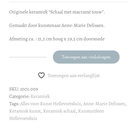
Originele keramiek “Schaal met macramé touw”.
Gemaakt door kunstenaar Anne-Marie Delissen.
Afmeting ca. : 15,5 cm hoog x 29,5 cm doorsnede
Toevoegen aan winkelwagen
Anne-
Marie
Delissen
Toevoegen aan verlanglijst
:
SKU:
1001.009
Schaal
Categorie:
Keramiek
aantal
Tags:
Alles voor Kunst Hellevoetsluis
,
Anne-Marie Delissen
,
Keramiek kunst
,
Keramiek schaal
,
Kunstuitleen
Hellevoetsluis